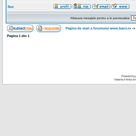
Sus
Afiseaza mesajele pentru a le previzualiza:
Pagina de start a forumului www.barci.ro
->
Pagina
1
din
1
Powered by
Varianta in limba r