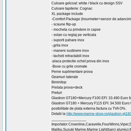
Culoare gelcoat: white / black cu design SSV
Culoare tapiterie: Cognac
XL package include
-Comfort Package (hourmeter+senzor de adancim
- scaune flip-up
- mocheta cu prindere in capse
- volan cu reglaj pe verticala
- suporti pahare inox
-,grila inox
- manere sustinere inox
- tacheti retractabili inox
-placa protectie ochet prova din inox
-Boxe cu grile cromate
Perne suplimentare prova
Geamuri laterale
Biminitop
Prelata prova+deck
Preturi
Glastron GT180+Mercury F100 EFI: 33.490 Euro f
Glastron GT180 + Mercury F115 EFI: 34.500 Euro 
posibilitate de plata externa factura cu TVA O%.
Detalii la
http://www.marine-shop.ro/glastron-gt18
_________________
Importator Crownline,Caravelle,FourWinns,Viper
Malibu,Suzuki Marine,Marine Light(barci alumiu