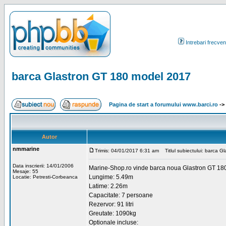
Intrebari frecven
barca Glastron GT 180 model 2017
Pagina de start a forumului www.barci.ro
->
Autor
nmmarine
Trimis: 04/01/2017 6:31 am
Titlul subiectului: barca 
Data inscrierii: 14/01/2006
Marine-Shop.ro vinde barca noua Glastron GT 1
Mesaje: 55
Lungime: 5.49m
Locatie: Petresti-Corbeanca
Latime: 2.26m
Capacitate: 7 persoane
Rezervor: 91 litri
Greutate: 1090kg
Optionale incluse: