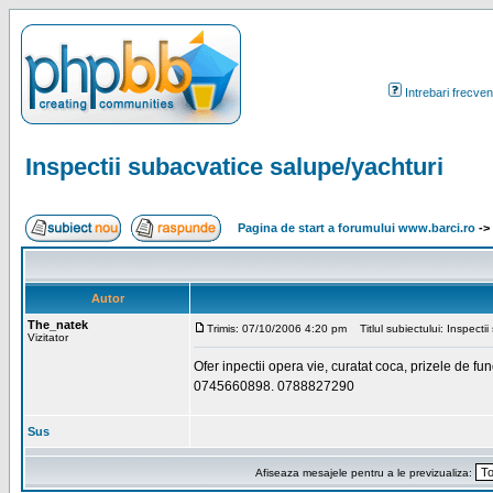
Intrebari frecven
Inspectii subacvatice salupe/yachturi
Pagina de start a forumului www.barci.ro
->
Autor
The_natek
Trimis: 07/10/2006 4:20 pm
Titlul subiectului: Inspecti
Vizitator
Ofer inpectii opera vie, curatat coca, prizele de fun
0745660898. 0788827290
Sus
Afiseaza mesajele pentru a le previzualiza: