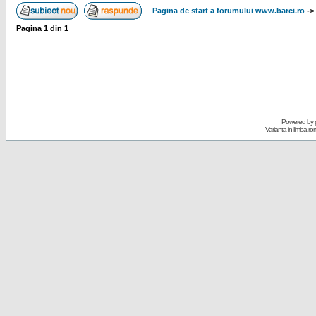
Pagina de start a forumului www.barci.ro
->
Pagina
1
din
1
Powered by
Varianta in limba r