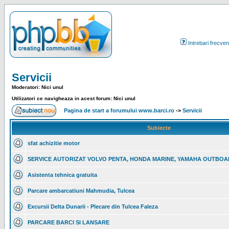
Intrebari frecven
Servicii
Moderatori: Nici unul
Utilizatori ce navigheaza in acest forum: Nici unul
Pagina de start a forumului www.barci.ro
->
Servicii
Subiecte
sfat achizitie motor
SERVICE AUTORIZAT VOLVO PENTA, HONDA MARINE, YAMAHA OUTBO
Asistenta tehnica gratuita
Parcare ambarcatiuni Mahmudia, Tulcea
Excursii Delta Dunarii - Plecare din Tulcea Faleza
PARCARE BARCI SI LANSARE