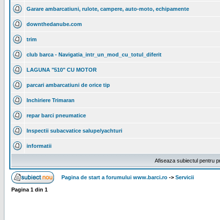
Garare ambarcatiuni, rulote, campere, auto-moto, echipamente
downthedanube.com
trim
club barca - Navigatia_intr_un_mod_cu_totul_diferit
LAGUNA "510" CU MOTOR
parcari ambarcatiuni de orice tip
Inchiriere Trimaran
repar barci pneumatice
Inspectii subacvatice salupe/yachturi
informatii
Afiseaza subiectul pentru p
Pagina de start a forumului www.barci.ro
->
Servicii
Pagina
1
din
1