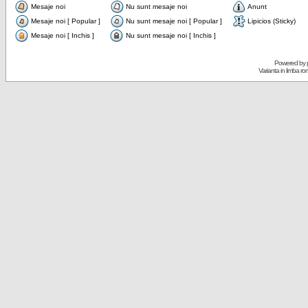
Mesaje noi
Nu sunt mesaje noi
Anunt
Mesaje noi [ Popular ]
Nu sunt mesaje noi [ Popular ]
Lipicios (Sticky)
Mesaje noi [ Inchis ]
Nu sunt mesaje noi [ Inchis ]
Powered by
Varianta in limba r