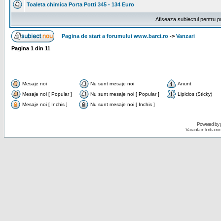
Toaleta chimica Porta Potti 345 - 134 Euro
Afiseaza subiectul pentru p
Pagina de start a forumului www.barci.ro
->
Vanzari
Pagina
1
din
11
Mesaje noi
Nu sunt mesaje noi
Anunt
Mesaje noi [ Popular ]
Nu sunt mesaje noi [ Popular ]
Lipicios (Sticky)
Mesaje noi [ Inchis ]
Nu sunt mesaje noi [ Inchis ]
Powered by
Varianta in limba r