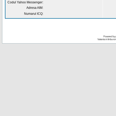
Codul Yahoo Messenger:
Adresa AIM:
Numarul ICQ:
Powered by
Varianta in limba r