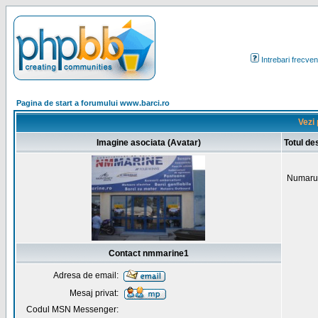
Intrebari frecven
Pagina de start a forumului www.barci.ro
Vezi 
Imagine asociata (Avatar)
Totul d
Numarul
Contact nmmarine1
Adresa de email:
Mesaj privat:
Codul MSN Messenger: