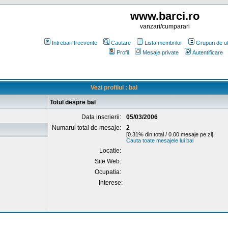
www.barci.ro
vanzari/cumparari
Intrebari frecvente
Cautare
Lista membrilor
Grupuri de uti
Profil
Mesaje private
Autentificare
Vezi profilul : bal
Totul despre bal
Data inscrierii:
05/03/2006
Numarul total de mesaje:
2
[0.31% din total / 0.00 mesaje pe zi]
Cauta toate mesajele lui bal
Locatie:
Site Web:
Ocupatia:
Interese: