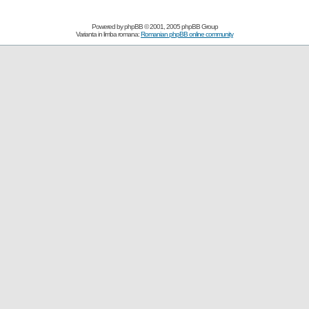
Powered by
phpBB
© 2001, 2005 phpBB Group
Varianta in limba romana:
Romanian phpBB online community