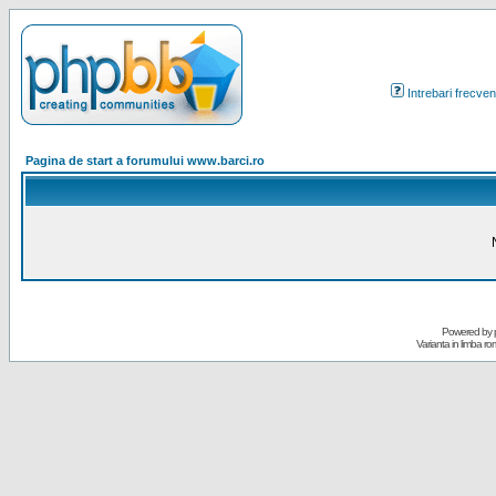
Intrebari frecven
Pagina de start a forumului www.barci.ro
Powered by
Varianta in limba r